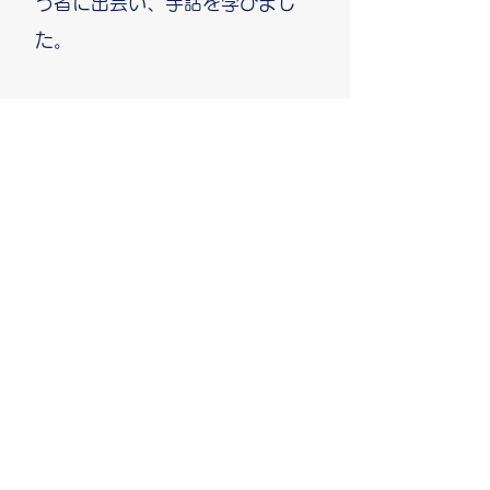
う者に出会い、手話を学びまし
た。
パラリンピックが多くの感動を
残して終わろうとしています。障
害にめげず、一途に限界を超えよ
うとする姿に感動します。
人生はどこからでもやり直せる
のです。あなたの人生にもチャン
スは残されています。