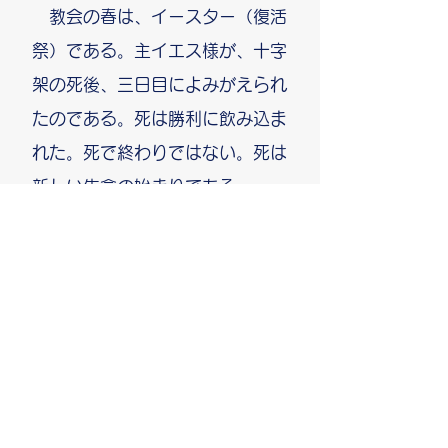
教会の春は、イースター（復活
祭）である。主イエス様が、十字
架の死後、三日目によみがえられ
たのである。死は勝利に飲み込ま
れた。死で終わりではない。死は
新しい生命の始まりである。
今年のイースターは４月１７日
（日）。御津の柿山チャペルで合
同礼拝を行い、午後はＢＢＱを楽
しむ。あなたもいらっしゃいませ
んか。詳しくはTEL０８６－２５
２－７５５３にお問い合わせくだ
さい。