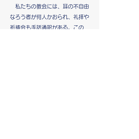
私たちの教会には、耳の不自由
なろう者が何人かおられ、礼拝や
祈祷会も手話通訳がある。この
方々が、手話で話し始めると、生
き生きした表情で、実に楽しそう
に話しが続く。
手話に興味のある方、手話を母
国語とするろう者の皆さん、一度
教会においでになりませんか。