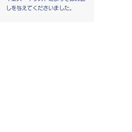
しを与えてくださいました。
さらに神様は聖霊を与えてくださ
り、私たちを内側から新しくして
くださいます。自分の力では神様
の御名をあがめる生き方はできま
せんが、聖霊が私たちを助けてく
ださいます。そして神様の御名が
あがめられるとき、福音は人々へ
と伝えられていきます。「良い知
らせを伝える人々の足は、なんと
りっぱでしょう」が教会の年間標
語です。レントのこの時期、十字
架の恵みに立ち、聖霊の助けをい